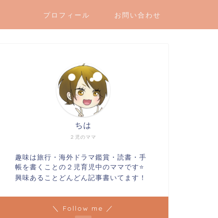
プロフィール
お問い合わせ
ちは
２児のママ
趣味は旅行・海外ドラマ鑑賞・読書・手
帳を書くことの２児育児中のママです⭐️
興味あることどんどん記事書いてます！
＼ Follow me ／