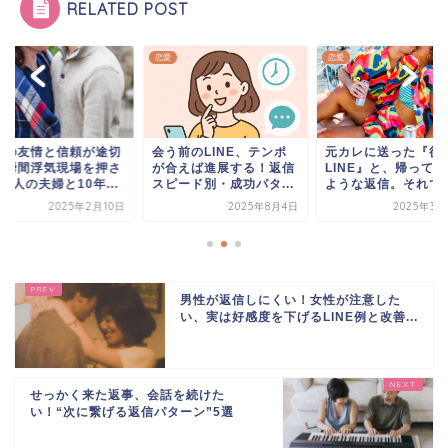
RELATED POST
恋愛
恋愛
年の友情と信頼が途切
会う前のLINE、テンポ
元カレに送った『後
た瞬間浮気現場を押さ
が合えば進展する！返信
LINE』と、帰って
4人の夫婦と10年...
スピード別・成功パタ...
ような返信。それでも.
2025年2月10日
2025年8月4日
2025年3月
男性が返信しにくい！女性が注意した
い、実は好感度を下げるLINE例と改善...
せっかく来た返事、会話を続けた
い！“次に繋げる返信パターン”5選