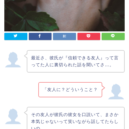
最近さ、彼氏が『信頼できる友人』って言
ってた人に裏切られた話を聞いてさ…。
「友人に？どういうこと？
その友人が彼氏の彼女を口説いて、まさか
本気じゃないって笑いながら話してたらし
いの。