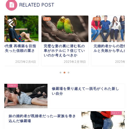
RELATED POST
恋愛
恋愛
倫の代償 再構築を目指
完璧な妻の裏に潜む私の
元婚約者からの恐怖
ても失った信頼の重さ
車がホテルに？信じてい
ルと失敗から学んだ
いのか考えるべきか
2025年2月4日
2025年2月18日
2025年2
修羅場を乗り越えて―脱毛がくれた新し
い自分
妹の婚約者が既婚者だった―家族を巻き
込んだ修羅場