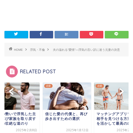
HOME
浮気・不倫
夫の溢れる“愛情”―浮気の言い訳に迷う元妻の決意
RELATED POST
恋愛
恋愛
酒の勢いで浮気した主
信じた愛の代償と、再び
マッチングアプリで
が再び家族を取り戻す
歩き出すための選択
相手を見つける方法 
での壮絶な道のり
を活かして最高の出会.
2025年2月8日
2025年1月12日
2025年2月