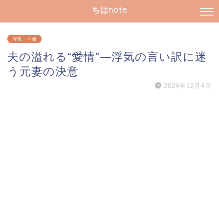
ちはnote
浮気・不倫
夫の溢れる“愛情”―浮気の言い訳に迷
う元妻の決意
2024年12月4日