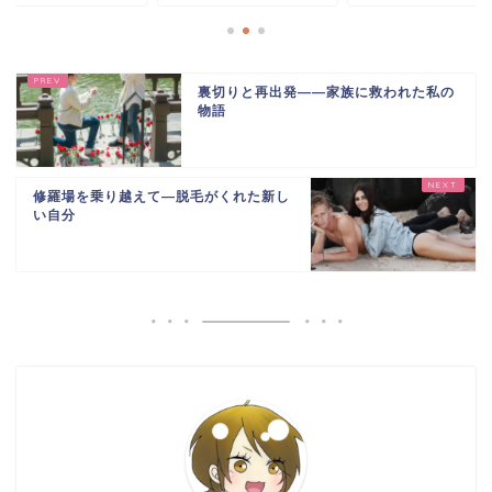
裏切りと再出発――家族に救われた私の
物語
修羅場を乗り越えて―脱毛がくれた新し
い自分