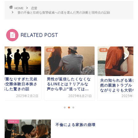
HOME
恋愛
妻の不倫と壮絶な復讐破滅への道を選んだ男の決断と現時点の記録
RELATED POST
恋愛
恋愛
然が重なりすぎた元叔
男性が返信したくなくな
夫の知られざる過去
との交際体験日本狭さ
るLINEとは？リアルな
然の親族トラブル 血
実感した驚きの話
声から学ぶ“送っては...
ながりよりも大切なも.
2025年2月2日
2025年6月21日
2025年2
不倫による家族の崩壊