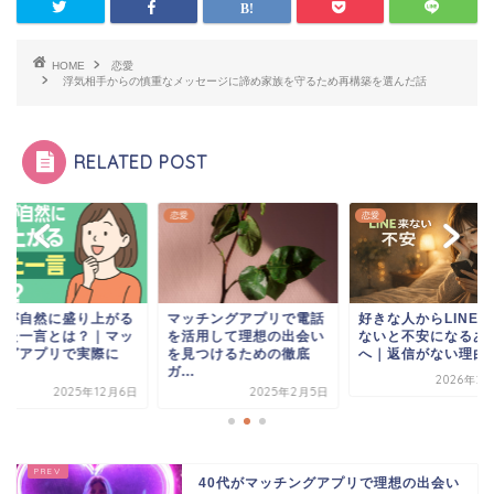
HOME
恋愛
浮気相手からの慎重なメッセージに諦め家族を守るため再構築を選んだ話
RELATED POST
恋愛
恋愛
話が自然に盛り上がる
マッチングアプリで電話
好きな人からLINE
った一言とは？｜マッ
を活用して理想の出会い
ないと不安になるあ
ングアプリで実際に
を見つけるための徹底
へ｜返信がない理由と.
.
ガ...
2026年2
2025年12月6日
2025年2月5日
40代がマッチングアプリで理想の出会い