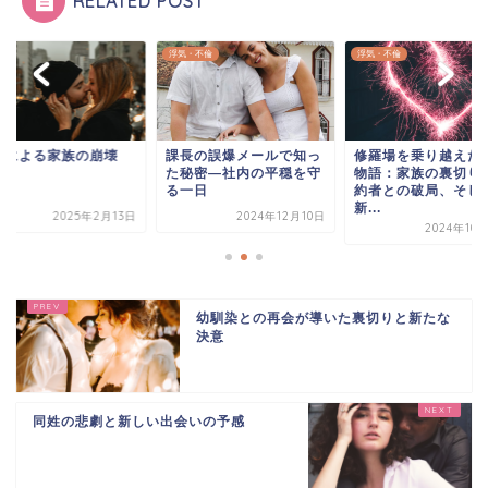
RELATED POST
浮気・不倫
浮気・不倫
倫による家族の崩壊
課長の誤爆メールで知っ
修羅場を乗り越えた
た秘密―社内の平穏を守
物語：家族の裏切り
る一日
約者との破局、そし
新...
2025年2月13日
2024年12月10日
2024年10
幼馴染との再会が導いた裏切りと新たな
決意
同姓の悲劇と新しい出会いの予感