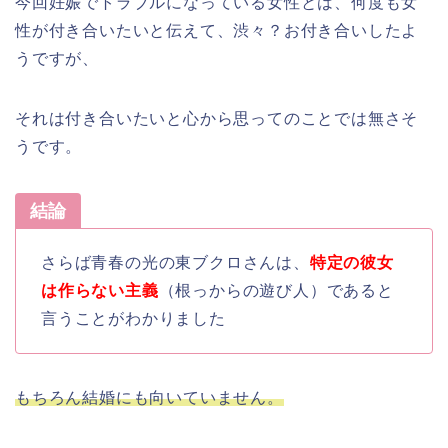
今回妊娠でトラブルになっている女性とは、何度も女
性が付き合いたいと伝えて、渋々？お付き合いしたよ
うですが、
それは付き合いたいと心から思ってのことでは無さそ
うです。
結論
さらば青春の光の東ブクロさんは、
特定の彼女
は作らない主義
（根っからの遊び人）であると
言うことがわかりました
もちろん結婚にも向いていません。