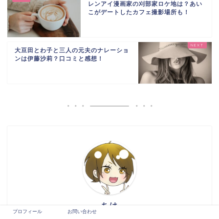
レンアイ漫画家の刈部家ロケ地は？あい
こがデートしたカフェ撮影場所も！
大豆田とわ子と三人の元夫のナレーショ
ンは伊藤沙莉？口コミと感想！
ちは
プロフィール
お問い合わせ
２児のママ