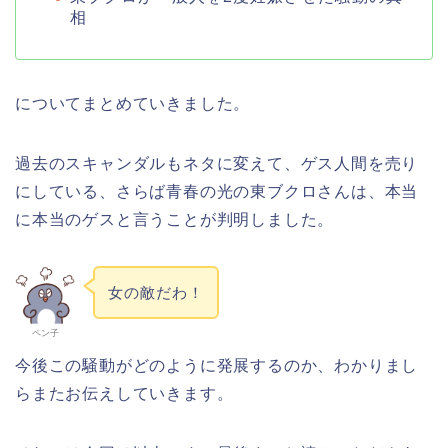
相
についてまとめていきました。
過去のスキャンダルもネタに変えて、ゲス人間を売り
にしている、さらば青春の光の東ブクロさんは、本当
に本当のゲスと言うことが判明しました。
女の敵だわ！
ペン子
今後この騒動がどのように発展するのか、わかりまし
らまたお伝えしていきます。