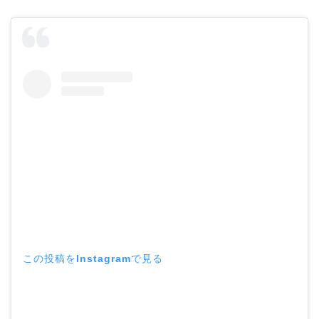
この投稿をInstagramで見る