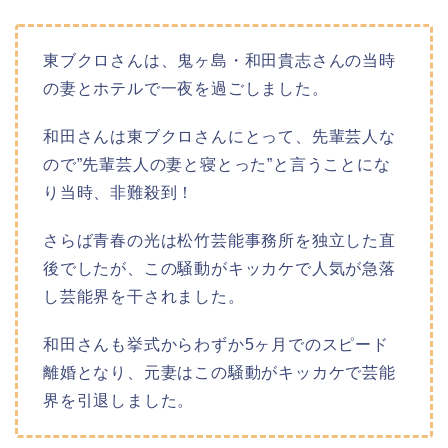
東ブクロさんは、鬼ヶ島・和田貴志さんの当時
の妻とホテルで一夜を過ごしました。
和田さんは東ブクロさんにとって、先輩芸人な
ので”先輩芸人の妻と寝とった”と言うことにな
り当時、非難殺到！
さらば青春の光は松竹芸能事務所を独立した直
後でしたが、この騒動がキッカケで人気が急落
し芸能界を干されました。
和田さんも挙式からわずか5ヶ月でのスピード
離婚となり、元妻はこの騒動がキッカケで芸能
界を引退しました。