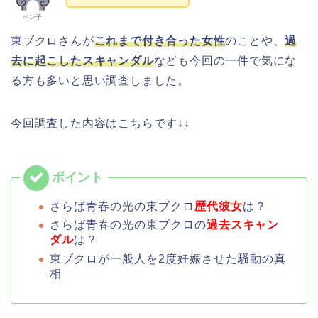
ペン子
東ブクロさんが
これまで付き合った女性
のことや、
過
去に起こしたスキャンダル
なども今回の一件で気にな
る方も多いと思い調査しました。
今回調査した内容はこちらです↓↓
さらば青春の光の東ブクロ
歴代彼女
は？
さらば青春の光の東ブクロの
過去スキャン
ダル
は？
東ブクロが一般人を2度妊娠させた騒動の真
相