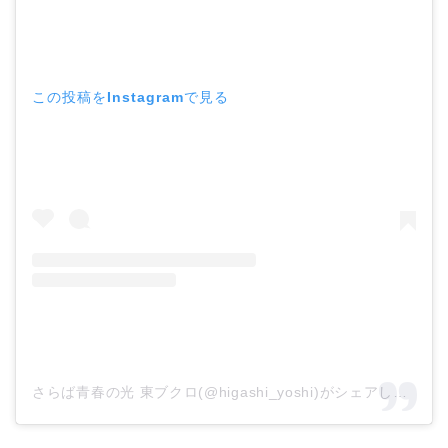
この投稿をInstagramで見る
さらば青春の光 東ブクロ(@higashi_yoshi)がシェアした投稿