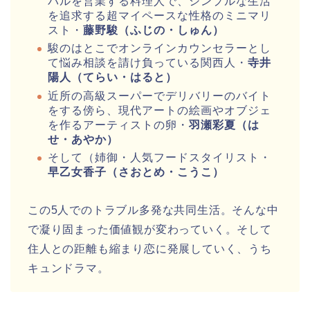
バルを営業する料理人で、シンプルな生活
を追求する超マイペースな性格のミニマリ
スト・
藤野駿（ふじの・しゅん）
駿のはとこでオンラインカウンセラーとし
て悩み相談を請け負っている関西人・
寺井
陽人（てらい・はると）
近所の高級スーパーでデリバリーのバイト
をする傍ら、現代アートの絵画やオブジェ
を作るアーティストの卵・
羽瀬彩夏（は
せ・あやか）
そして（姉御・人気フードスタイリスト・
早乙女香子（さおとめ・こうこ）
この5人でのトラブル多発な共同生活。そんな中
で凝り固まった価値観が変わっていく。そして
住人との距離も縮まり恋に発展していく、うち
キュンドラマ。