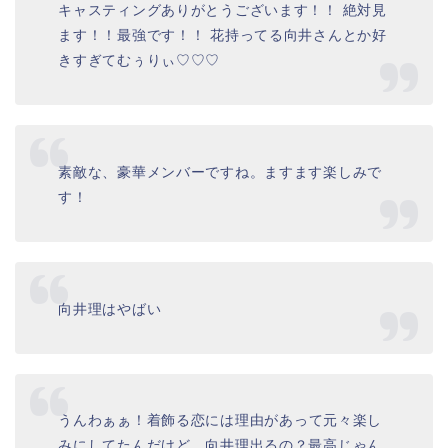
キャスティングありがとうございます！！ 絶対見
ます！！最強です！！ 花持ってる向井さんとか好
きすぎてむぅりぃ♡♡♡
素敵な、豪華メンバーですね。
ますます楽しみで
す！
向井理はやばい
うんわぁぁ！
着飾る
恋
に
は
理由
が
あって
元々楽し
みにしてたんだけど、向井理出るの？最高じゃん