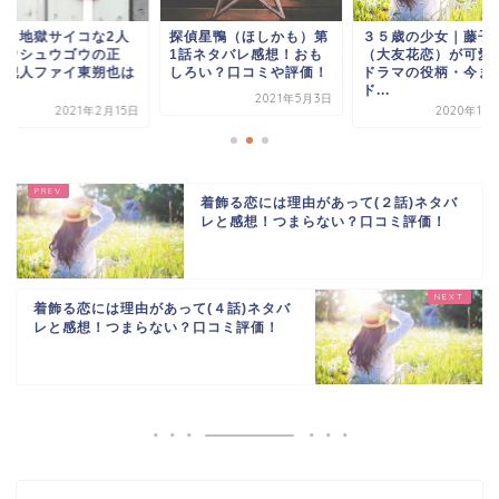
国と地獄サイコな2人
探偵星鴨（ほしかも）第
３５歳の少女｜藤子
クウシュウゴウの正
1話ネタバレ感想！おも
（大友花恋）が可愛
！犯人ファイ東朔也は
しろい？口コミや評価！
ドラマの役柄・今ま
.
ド...
2021年5月3日
2021年2月15日
2020年10
着飾る恋には理由があって(２話)ネタバ
レと感想！つまらない？口コミ評価！
着飾る恋には理由があって(４話)ネタバ
レと感想！つまらない？口コミ評価！