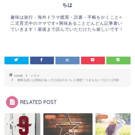
ちは
趣味は旅行・海外ドラマ鑑賞・読書・手帳をかくこと⭐️
二児育児中のママです⭐️興味あることどんどん記事書い
ていきます！最後まで読んでいただけたら嬉しいです！
HOME
ドラマ
着飾る恋には理由があって(３話)ネタバレと感想！つまらない？口コミ評価！
RELATED POST
マ
ドラマ
ドラマ