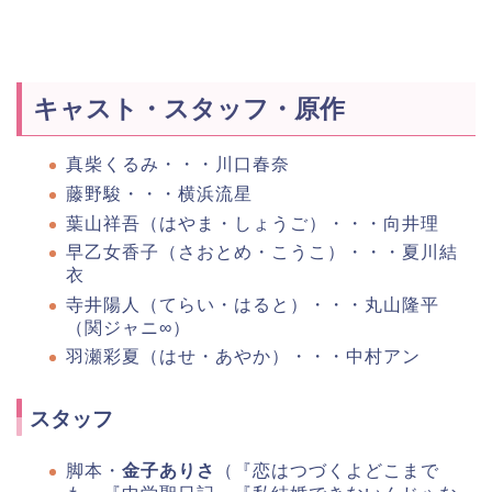
キャスト・スタッフ・原作
真柴くるみ・・・川口春奈
藤野駿・・・
横浜流星
葉山祥吾
（はやま・しょうご）・・・向井理
早乙女香子
（さおとめ・こうこ）・・・夏川結
衣
寺井陽人
（てらい・はると）・・・丸山隆平
（関ジャニ∞）
羽瀬彩夏
（はせ・あやか）・・・中村アン
スタッフ
脚本・
金子ありさ
（
『恋はつづくよどこまで