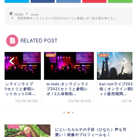
HOME
music
菅田将暉オンラインライブ2021のセトリと参戦レポ！虹や星を仰ぐも！
RELATED POST
c
music
music
O1オンラインライブ
w-inds.オンラインライ
kat-tunライブ202
021のセトリと参戦レ
ブ2021セトリと参戦レ
信｜オンライン視聴
キットカットCM...
ポ！2人体制初...
ット販売期間...
2021年1月28日
2021年1月26日
2021年2
にじいろカルテの子役（ひなた）声も可
愛い！画像やプロフィールも！