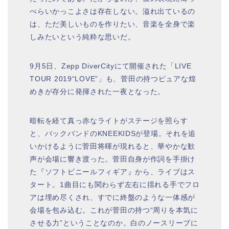
ぺらいかっこよさは存在しない。溢れ出ているの
は、ただ美しいものを作りたい、音楽を全身で楽
しみたいという純粋な思いだ。
9月5日、Zepp DiverCityにて開催された「LIVE
TOUR 2019“LOVE”」も、菅田の持つピュアな煌
めきが存分に発揮された一夜となった。
暗転を経て真っ赤なライトがステージを照らす
と、バックバンドのKNEEKIDSが登場。それを追
いかけるように菅田将暉が現れると、華やかな歓
声が会場に響き渡った。菅田自身が作詞を手掛け
た『ソフトビニールフィギア』から、ライブはス
タート。1曲目にも関わらず左右に揺れる手でフロ
アは埋め尽くされ、すでに終盤のような一体感が
会場を包み込む。これが菅田の持つ“周りを本気に
させる力”ということなのか。白のノースリーブに