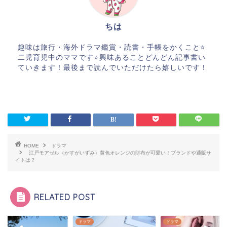
ちは
趣味は旅行・海外ドラマ鑑賞・読書・手帳をかくこと⭐️
二児育児中のママです⭐️興味あることどんどん記事書い
ていきます！最後まで読んでいただけたら嬉しいです！
HOME
ドラマ
江戸モアゼル（かすがいずみ）黄色オレンジの財布が可愛い！ブランドや通販サ
イトは？
RELATED POST
マ
ドラマ
ドラマ