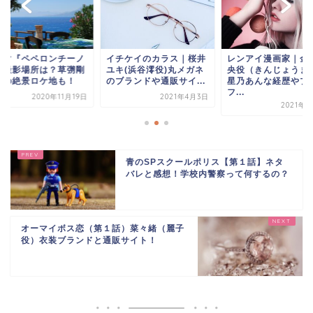
ラマ『ペペロンチーノ
イチケイのカラス｜桜井
レンアイ漫画家｜金
の撮影場所は？草彅剛
ユキ(浜谷澪役)丸メガネ
央役（きんじょうま
賛の絶景ロケ地も！
のブランドや通販サイ...
星乃あんな経歴やプ
フ...
2020年11月19日
2021年4月3日
2021年4
青のSPスクールポリス【第１話】ネタ
バレと感想！学校内警察って何するの？
オーマイボス恋（第１話）菜々緒（麗子
役）衣装ブランドと通販サイト！