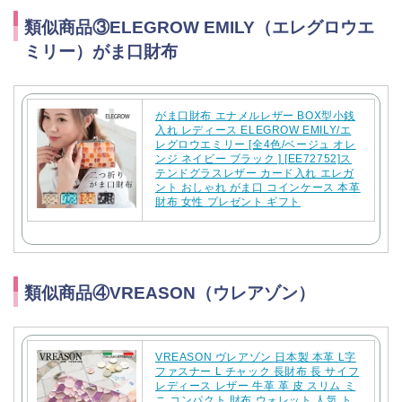
類似商品③ELEGROW EMILY（エレグロウエ
ミリー）がま口財布
がま口財布 エナメルレザー BOX型小銭
入れ レディース ELEGROW EMILY/エ
レグロウエミリー [全4色/ベージュ オレ
ンジ ネイビー ブラック ] [EE72752]ス
テンドグラスレザー カード入れ エレガ
ント おしゃれ がま口 コインケース 本革
財布 女性 プレゼント ギフト
類似商品④VREASON（ウレアゾン）
VREASON ヴレアゾン 日本製 本革 L字
ファスナー L チャック 長財布 長 サイフ
レディース レザー 牛革 革 皮 スリム ミ
ニ コンパクト 財布 ウォレット 人気 ト