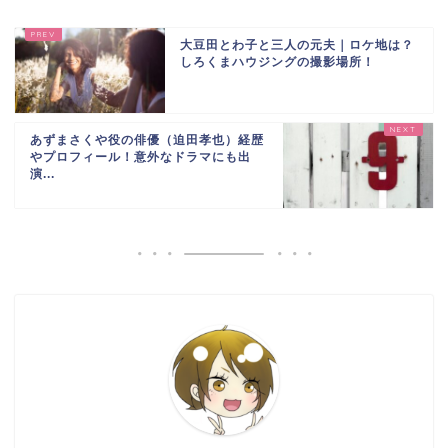
大豆田とわ子と三人の元夫｜ロケ地は？
しろくまハウジングの撮影場所！
あずまさくや役の俳優（迫田孝也）経歴
やプロフィール！意外なドラマにも出
演...