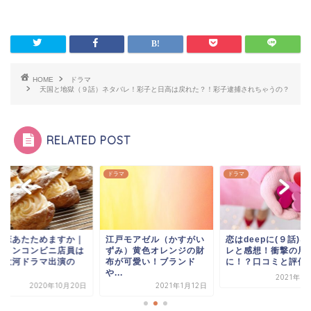
HOME
ドラマ
天国と地獄（９話）ネタバレ！彩子と日高は戻れた？！彩子逮捕されちゃうの？
RELATED POST
マ
ドラマ
ドラマ
の恋あたためますか｜
江戸モアゼル（かすがい
恋はdeepに(９話)
ケメンコンビニ店員は
ずみ）黄色オレンジの財
レと感想！衝撃の展
？大河ドラマ出演の
布が可愛い！ブランド
に！？口コミと評価..
.
や...
2021年3
2020年10月20日
2021年1月12日