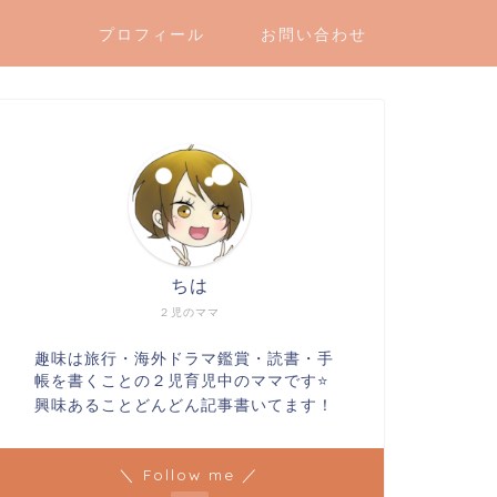
プロフィール
お問い合わせ
ちは
２児のママ
趣味は旅行・海外ドラマ鑑賞・読書・手
帳を書くことの２児育児中のママです⭐️
興味あることどんどん記事書いてます！
＼ Follow me ／