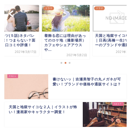
マ
ドラマ
ドラマ
コカツ(５話)ネタバレ
着飾る恋には理由があっ
天国と地獄サイコな
感想！つまらない？面
てのロケ地（撮影場所）
｜日高(高橋一生)マ
い？口コミや評価！
カフェやシェアアウス
ーのブランドや通販サ.
や...
2021年3月17日
2021年2
2021年3月2日
書けないッ｜吉瀬美智子の丸メガネが可
愛い！ブランドや価格や通販サイトは？
天国と地獄サイコな２人｜イラストが怖
い！漫画家やキャラクター調査！