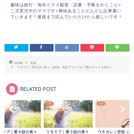
趣味は旅行・海外ドラマ鑑賞・読書・手帳をかくこと⭐️
二児育児中のママです⭐️興味あることどんどん記事書い
ていきます！最後まで読んでいただけたら嬉しいです！
HOME
衣装
リモラブ｜第８話の美々（波瑠）衣装ブランドは？購入サイトも紹介！
RELATED POST
衣装
衣装
モラブ｜第９話の美々
リモラブ｜第３話の美々
ウチカレ｜空役（浜