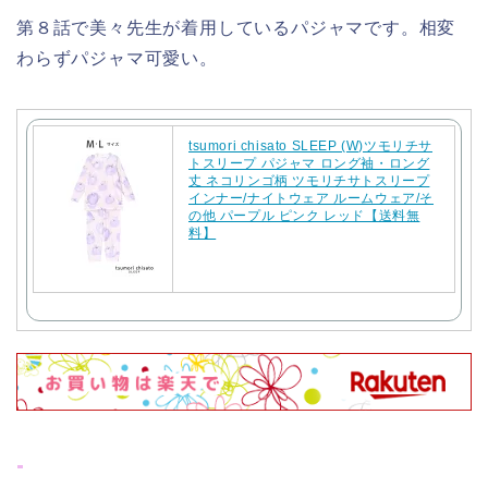
第８話で美々先生が着用しているパジャマです。相変
わらずパジャマ可愛い。
tsumori chisato SLEEP (W)ツモリチサ
トスリープ パジャマ ロング袖・ロング
丈 ネコリンゴ柄 ツモリチサトスリープ
インナー/ナイトウェア ルームウェア/そ
の他 パープル ピンク レッド【送料無
料】