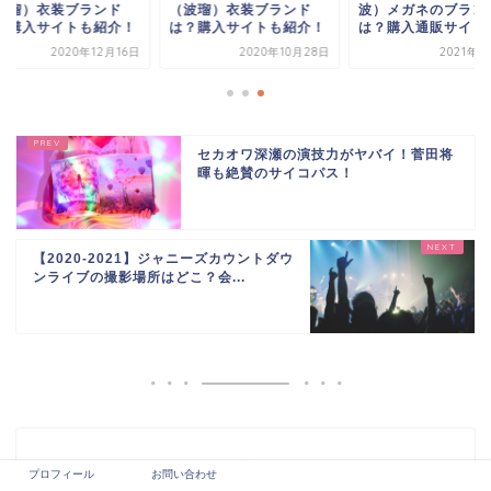
波瑠）衣装ブランド
（波瑠）衣装ブランド
波）メガネのブラン
？購入サイトも紹介！
は？購入サイトも紹介！
は？購入通販サイト
2020年12月16日
2020年10月28日
2021年1
セカオワ深瀬の演技力がヤバイ！菅田将
暉も絶賛のサイコパス！
【2020-2021】ジャニーズカウントダウ
ンライブの撮影場所はどこ？会...
プロフィール
お問い合わせ